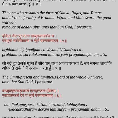
मैं नमस्कार करता हूँ ॥ ४ ॥
The one who assumes the form of Sattva, Rajas, and Tamas,
and also the form(s) of Brahmā, ViṢṇu, and Maheśvara, the great
warrior,
remover of deadly sins, unto that Sun God, I prostrate.
बृह्मितं तेजःपुञ्जञ्च वायुराकाशमेव च ।
प्रभुत्वं सर्वलोकानां तं सूर्यं प्रणमाम्यहम् ॥५॥
br̥ṁhitaṁ tējaḥpuñjaṁ ca vāyumākāśamēva ca .
prabhuṁ ca sarvalōkānāṁ taṁ sūryaṁ praṇamāmyaham .. 5..
जो बढ़े हुए तेजके पुञ्ज हैं और वायु तथा आकाशस्वरूप हैं, उन समस्त लोकोंके
अधिपति सूर्यको मैं प्रणाम करता हूँ॥ ५ ॥
The Omni-present and luminous Lord of the whole Universe,
unto that Sun God, I prostrate.
बन्धूकपुष्पसङ्काशं हारकुण्डलभूषितम् ।
एकचक्रधरं देवं तं सूर्यं प्रणमाम्यहम् ॥६॥
bandhūkapuṣpasaṅkāśaṁ hārakuṇḍalabhūṣitam .
ēkacakradharaṁ dēvaṁ taṁ sūryaṁ praṇamāmyaham .. 6..