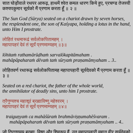
सात घोड़ोंवाले रथपर आरूढ़, हाथमें श्वेत कमल धारण किये हुए, प्रचण्ड तेजस्वी
कश्यपकुमार सूर्यको मैं प्रणाम करता हूँ ॥ २ ॥
The Sun God (Sūrya) seated on a chariot drawn by seven horses,
the resplendent one, the son of Kaśyapa, holding a lotus in the hand,
unto Him I prostrate.
लोहितं रथमारूढं सर्वलोकपितामहम् ।
महापापहरं देवं तं सूर्यं प्रणमाम्यहम् ॥३॥
lōhitaṁ rathamārūḍhaṁ sarvalōkapitāmaham .
mahāpāpaharaṁ dēvaṁ taṁ sūryaṁ praṇamāmyaham .. 3..
लोहितवर्ण रथारूढ़ सर्वलोकपितामह महापापहारी सूर्यदेवको मैं प्रणाम करता हूँ ॥
३ ॥
Seated on a red chariot, the father of the whole world,
the annihilator of deadly sins, unto him I prostrate.
त्रैगुण्यश्च महाशूरं ब्रह्माविष्णु महेश्वरम् ।
महापापहरं देवं तं सूर्यं प्रणमाम्यहम् ॥४॥
traiguṇyaṁ ca mahāśūraṁ brahmāviṣṇumahēśvaram .
mahāpāpaharaṁ dēvaṁ taṁ sūryaṁ praṇamāmyaham .. 4..
जो त्रिगुणमय ब्रह्मा, विष्णु और शिवरूप हैं, उन महापापहारी महान् वीर सूर्यदेवको