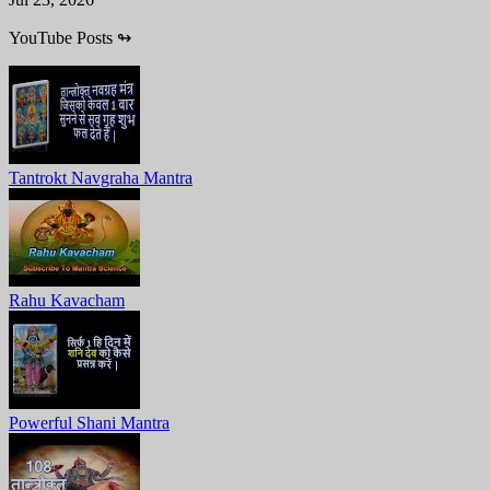
YouTube Posts
↬
Tantrokt Navgraha Mantra
Rahu Kavacham
Powerful Shani Mantra