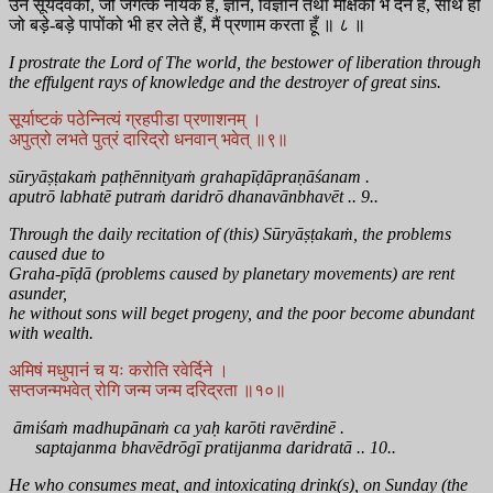
उन सूर्यदेवको, जो जगत्के नायक हैं, ज्ञान, विज्ञान तथा मोक्षको भ देने हैं, साथ ही
जो बड़े-बड़े पापोंको भी हर लेते हैं, मैं प्रणाम करता हूँ ॥ ८ ॥
I prostrate the Lord of The world, the bestower of liberation through
the effulgent rays of knowledge and the destroyer of great sins.
सूर्याष्टकं पठेन्नित्यं ग्रहपीडा प्रणाशनम् ।
अपुत्रो लभते पुत्रं दारिद्रो धनवान् भवेत् ॥९॥
sūryāṣṭakaṁ paṭhēnnityaṁ grahapīḍāpraṇāśanam .
aputrō labhatē putraṁ daridrō dhanavānbhavēt .. 9..
Through the daily recitation of (this) Sūryāṣṭakaṁ, the problems
caused due to
Graha-pīḍā (problems caused by planetary movements) are rent
asunder,
he without sons will beget progeny, and the poor become abundant
with wealth.
अमिषं मधुपानं च यः करोति रवेर्दिने ।
सप्तजन्मभवेत् रोगि जन्म जन्म दरिद्रता ॥१०॥
āmiśaṁ madhupānaṁ ca yaḥ karōti ravērdinē .
saptajanma bhavēdrōgī pratijanma daridratā .. 10..
He who consumes meat, and intoxicating drink(s), on Sunday (the