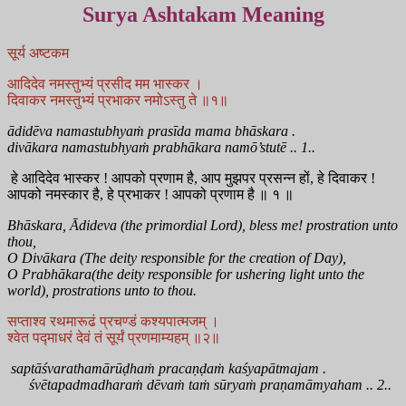
Surya Ashtakam Meaning
सूर्य अष्टकम
आदिदेव नमस्तुभ्यं प्रसीद मम भास्कर ।
दिवाकर नमस्तुभ्यं प्रभाकर नमोऽस्तु ते ॥१॥
ādidēva namastubhyaṁ prasīda mama bhāskara .
divākara namastubhyaṁ prabhākara namō’stutē .. 1..
हे आदिदेव भास्कर ! आपको प्रणाम है, आप मुझपर प्रसन्न हों, हे दिवाकर !
आपको नमस्कार है, हे प्रभाकर ! आपको प्रणाम है ॥ १ ॥
Bhāskara, Ādideva (the primordial Lord), bless me! prostration unto
thou,
O Divākara (The deity responsible for the creation of Day),
O Prabhākara(the deity responsible for ushering light unto the
world), prostrations unto to thou.
सप्ताश्व रथमारूढं प्रचण्डं कश्यपात्मजम् ।
श्वेत पद्माधरं देवं तं सूर्यं प्रणमाम्यहम् ॥२॥
saptāśvarathamārūḍhaṁ pracaṇḍaṁ kaśyapātmajam .
śvētapadmadharaṁ dēvaṁ taṁ sūryaṁ praṇamāmyaham .. 2..