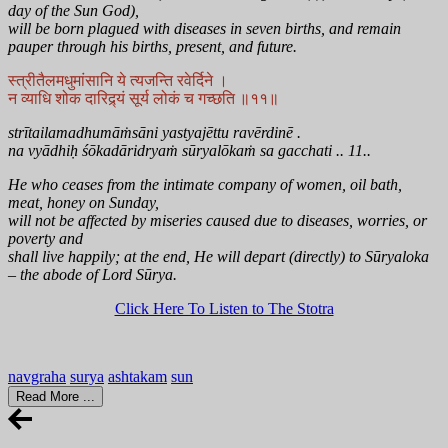
day of the Sun God),
will be born plagued with diseases in seven births, and remain
pauper through his births, present, and future.
स्त्रीतैलमधुमांसानि ये त्यजन्ति रवेर्दिने ।
न व्याधि शोक दारिद्र्यं सूर्य लोकं च गच्छति ॥११॥
strītailamadhumāṁsāni yastyajēttu ravērdinē .
na vyādhiḥ śōkadāridryaṁ sūryalōkaṁ sa gacchati .. 11..
He who ceases from the intimate company of women, oil bath,
meat, honey on Sunday,
will not be affected by miseries caused due to diseases, worries, or
poverty and
shall live happily; at the end, He will depart (directly) to Sūryaloka
– the abode of Lord Sūrya.
Click Here To Listen to The Stotra
navgraha
surya
ashtakam
sun
Read More ...