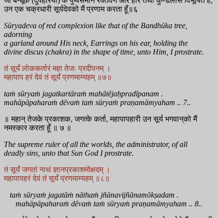
जो बन्धूक (दुपहरिया) के पुष्पसमान रक्तवर्ण और हार तथा कुण्डलोंसे विभूषित हैं,
उन एक चक्रधारी सूर्यदेवको मैं प्रणाम करता हूँ॥६
Sūryadeva of red complexion like that of the Bandhūka tree,
adorning
a garland around His neck, Earrings on his ear, holding the
divine discus (chakra) in the shape of time, unto Him, I prostrate.
तं सूर्यं लोककर्तारं महा तेजः प्रदीपनम् ।
महापाप हरं देवं तं सूर्यं प्रणमाम्यहम् ॥७॥
taṁ sūryaṁ jagatkartāraṁ mahātējaḥpradīpanam .
mahāpāpaharaṁ dēvaṁ taṁ sūryaṁ praṇamāmyaham .. 7..
॥ महान् तेजके प्रकाशक, जगत्के कर्ता, महापापहारी उन सूर्य भगवान्‌को मैं
नमस्कार करता हूँ ॥ ७ ॥
The supreme ruler of all the worlds, the administrator, of all
deadly sins, unto that Sun God I prostrate.
तं सूर्यं जगतां नाथं ज्ञानप्रकाशमोक्षदम् ।
महापापहरं देवं तं सूर्यं प्रणमाम्यहम् ॥८॥
taṁ sūryaṁ jagatāṁ nāthaṁ jñānavijñānamōkṣadam .
mahāpāpaharaṁ dēvaṁ taṁ sūryaṁ praṇamāmyaham .. 8..