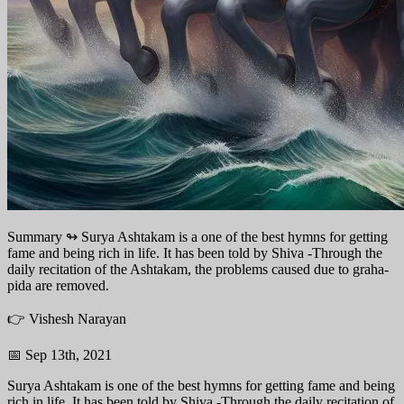
Summary ↬
Surya Ashtakam is a one of the best hymns for getting
fame and being rich in life. It has been told by Shiva -Through the
daily recitation of the Ashtakam, the problems caused due to graha-
pida are removed.
👉 Vishesh Narayan
📅 Sep 13th, 2021
Surya Ashtakam is one of the best hymns for getting fame and being
rich in life. It has been told by Shiva -Through the daily recitation of