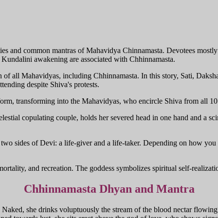
rities and common mantras of Mahavidya Chinnamasta. Devotees mostly p
nd Kundalini awakening are associated with Chhinnamasta.
f all Mahavidyas, including Chhinnamasta. In this story, Sati, Daksha's
attending despite Shiva's protests.
 form, transforming into the Mahavidyas, who encircle Shiva from all 10 
elestial copulating couple, holds her severed head in one hand and a sci
wo sides of Devi: a life-giver and a life-taker. Depending on how you v
ortality, and recreation. The goddess symbolizes spiritual self-realization
Chhinnamasta Dhyan and Mantra
fe. Naked, she drinks voluptuously the stream of the blood nectar flowin