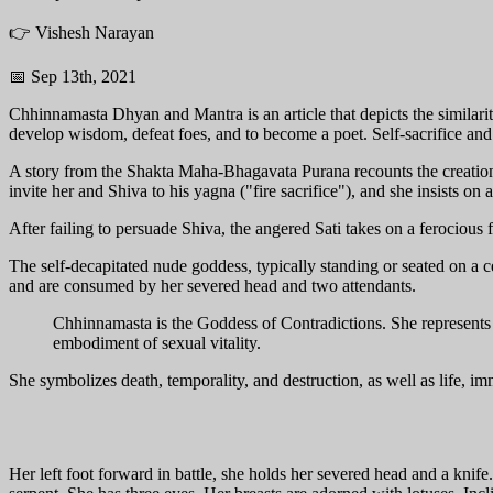
👉 Vishesh Narayan
📅 Sep 13th, 2021
Chhinnamasta Dhyan and Mantra is an article that depicts the simila
develop wisdom, defeat foes, and to become a poet. Self-sacrifice a
A story from the Shakta Maha-Bhagavata Purana recounts the creation o
invite her and Shiva to his yagna ("fire sacrifice"), and she insists on 
After failing to persuade Shiva, the angered Sati takes on a ferocious
The self-decapitated nude goddess, typically standing or seated on a c
and are consumed by her severed head and two attendants.
Chhinnamasta is the Goddess of Contradictions. She represents t
embodiment of sexual vitality.
She symbolizes death, temporality, and destruction, as well as life, imm
Her left foot forward in battle, she holds her severed head and a kni