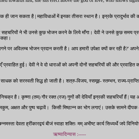
lined towards lust, she sits erect above the god of love, who shows sign
ाधक ही जान सकता है | महाविधाओं में इनका तीसरा स्थान है। इन्रके प्रादुर्भा
नकी सहचरियों ने भी उनसे कुछ भोजन करने के लिये माँगा। देवी ने उनसे कुछ समय प्रत
िए कहा।
ख लगने पर अविलम्ब भोजन प्रदान करती है। आप हमारी उपेक्षा क्यों कर रही है?' अ
ँ प्रवाहित हुई। देवी ने वे दो धाराओं को अपनी दोनों सहचरियों की और प्रवाहित कर
 साधक को सरस्वती सिद्ध हो जाती है। शत्रु-विजय, स्समूह- स्तम्भन, राज्य-प्राप्ति 
योनिचक्र है। कृष्णा (तम) गौर रक्त (रज) गुणों की देवियाँ इन्रकी सहचरियाँ हैं | 
मकुम, अक्षत और पुष्प चढ़ावें। किसी मिष्ठान्न का भोग लगाएं। उसके सामने दीप
्नमस्ता देवता ह्रींकारद्वयं बीजं स्वाहा शक्तिः मम् अभीष्ट कार्य सिध्यर्थे जपे विनि
ऋष्यादिन्यास :-----