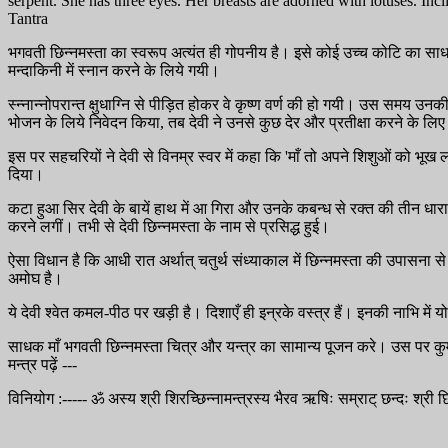
serpent. She has three eyes. Her breasts are adorned with lotuses. Inc
Tantra
भगवती छिन्नमस्ता का स्वरूप अत्यंत ही गोपनीय है। इसे कोई उच्च कोटि का स
मन्दाकिनी में स्नान करने के लिये गयी।
स्न्नान्नोपरान्त क्षुधाग्नि से पीड़ित होकर वे कृष्ण वर्ण की हो गयी। उस समय उ
भोजन के लिये निवेदन किया, तब देवी ने उनसे कुछ देर और प्रतीक्षा करने के ल
इस पर सहचरियों ने देवी से विनम्र स्वर में कहा कि 'माँ तो अपने शिशुओं को भू
दिया।
कटा हुआ सिर देवी के बायें हाथ में आ गिरा और उनके कबन्ध से रक्त की तीन धाराए
करने लगीं। तभी से देवी छिन्नमस्ता के नाम से प्रसिद्ध हुई।
ऐसा विधान है कि आधी रात अर्थात् चतुर्थ संध्याकाल में छिन्नमस्ता की उपासना से
अमोघ है।
ये देवी श्वेत कमल-पीठ पर खड़ी है। दिशाएँ ही इन्रके वस्त्र हैं। इनकी नाभि में 
साधक माँ भगवती छिन्नमस्ता चित्र और यन्त्र का सामान्य पूजन करे। उस पर कु
मन्त्र पढ़ें ---
विनियोग :----- ॐ अस्य श्री शिरच्छिन्नामन्त्रस्य भैरव ऋषिः सम्राट् छन्दः श्री छिन