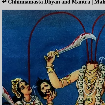
↫
Chhinnamasta Dhyan and Mantra | Ma