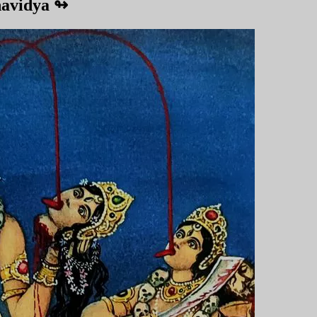
havidya
↬