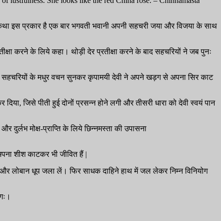
s of lustfulness. She looks like the red China rose. – Chinnamasta
व की कथा इस प्रकार है एक बार भगवती भवानी अपनी सहचरी जया और विजया के साथ
ीक्षा करने के लिये कहा। थोड़ी देर प्रतीक्षा करने के बाद सहचरियों ने जब पुनः
पने सहचरियों के मधुर वचन सुनकर कृपामयी देवी ने अपने खड़‌ग से अपना सिर काट
 दिया, जिसे पीती हुई दोनों प्रसन्न होने लगी और तीसरी धारा को देवी स्वयं पान
और दुर्लभ मोक्ष-प्राप्ति के लिये छिन्नमस्ता की उपासना
यह अपना शीश काटकर भी जीवित हैं |
क और लोबान धूप जला लें। फिर साधक दाहिने हाथ में जल लेकर निम्न विनियोग
योगः।