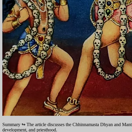
Summary ↬
The article discusses the Chhinnamasta Dhyan and Mantra
development, and priesthood.