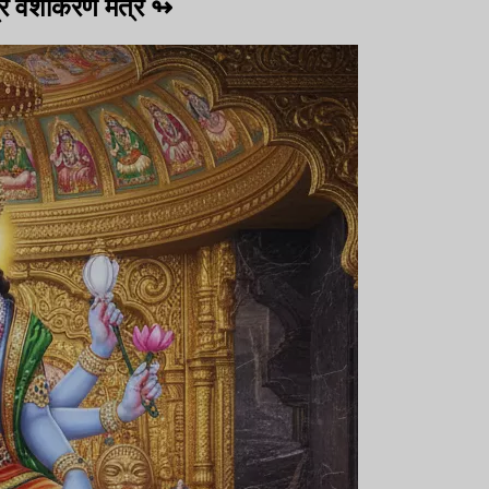
 वशीकरण मंत्र
↬