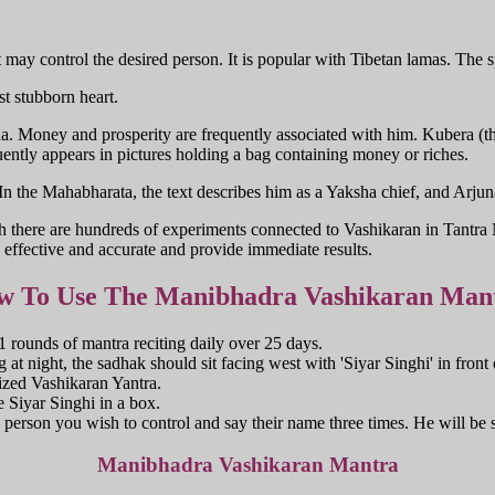
may control the desired person. It is popular with Tibetan lamas. The sp
t stubborn heart.
. Money and prosperity are frequently associated with him. Kubera (th
uently appears in pictures holding a bag containing money or riches.
n the Mahabharata, the text describes him as a Yaksha chief, and Arju
h there are hundreds of experiments connected to Vashikaran in Tantra 
effective and accurate and provide immediate results.
w To Use The Manibhadra Vashikaran Man
11 rounds of mantra reciting daily over 25 days.
t night, the sadhak should sit facing west with 'Siyar Singhi' in front 
gized Vashikaran Yantra.
 Siyar Singhi in a box.
erson you wish to control and say their name three times. He will be su
Manibhadra Vashikaran Mantra