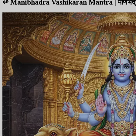
↫
Manibhadra Vashikaran Mantra | मणिभद्र