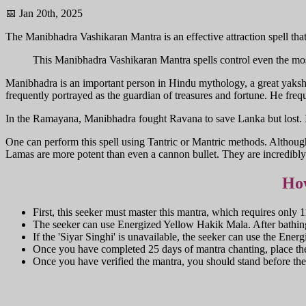
📅 Jan 20th, 2025
The Manibhadra Vashikaran Mantra is an effective attraction spell that 
This Manibhadra Vashikaran Mantra spells control even the mos
Manibhadra is an important person in Hindu mythology, a great yaksha
frequently portrayed as the guardian of treasures and fortune. He freq
In the Ramayana, Manibhadra fought Ravana to save Lanka but lost. I
One can perform this spell using Tantric or Mantric methods. Althoug
Lamas are more potent than even a cannon bullet. They are incredibly 
Ho
First, this seeker must master this mantra, which requires only 
The seeker can use Energized Yellow Hakik Mala. After bathing a
If the 'Siyar Singhi' is unavailable, the seeker can use the Ener
Once you have completed 25 days of mantra chanting, place the
Once you have verified the mantra, you should stand before the p